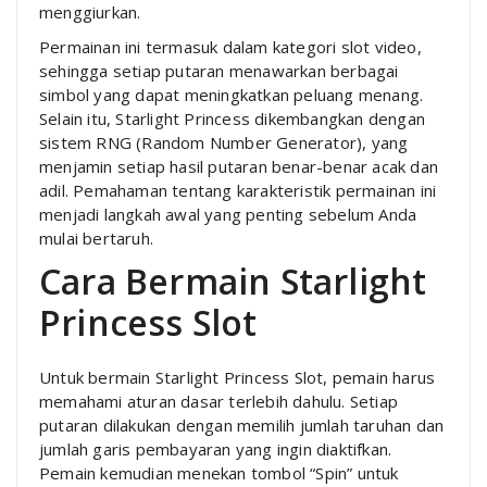
menggiurkan.
Permainan ini termasuk dalam kategori slot video,
sehingga setiap putaran menawarkan berbagai
simbol yang dapat meningkatkan peluang menang.
Selain itu, Starlight Princess dikembangkan dengan
sistem RNG (Random Number Generator), yang
menjamin setiap hasil putaran benar-benar acak dan
adil. Pemahaman tentang karakteristik permainan ini
menjadi langkah awal yang penting sebelum Anda
mulai bertaruh.
Cara Bermain Starlight
Princess Slot
Untuk bermain Starlight Princess Slot, pemain harus
memahami aturan dasar terlebih dahulu. Setiap
putaran dilakukan dengan memilih jumlah taruhan dan
jumlah garis pembayaran yang ingin diaktifkan.
Pemain kemudian menekan tombol “Spin” untuk