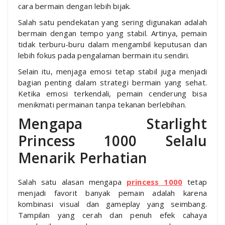
cara bermain dengan lebih bijak.
Salah satu pendekatan yang sering digunakan adalah
bermain dengan tempo yang stabil. Artinya, pemain
tidak terburu-buru dalam mengambil keputusan dan
lebih fokus pada pengalaman bermain itu sendiri.
Selain itu, menjaga emosi tetap stabil juga menjadi
bagian penting dalam strategi bermain yang sehat.
Ketika emosi terkendali, pemain cenderung bisa
menikmati permainan tanpa tekanan berlebihan.
Mengapa Starlight
Princess 1000 Selalu
Menarik Perhatian
Salah satu alasan mengapa
princess 1000
tetap
menjadi favorit banyak pemain adalah karena
kombinasi visual dan gameplay yang seimbang.
Tampilan yang cerah dan penuh efek cahaya