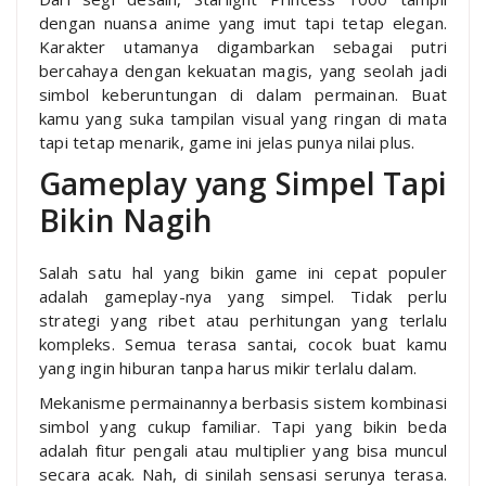
dengan nuansa anime yang imut tapi tetap elegan.
Karakter utamanya digambarkan sebagai putri
bercahaya dengan kekuatan magis, yang seolah jadi
simbol keberuntungan di dalam permainan. Buat
kamu yang suka tampilan visual yang ringan di mata
tapi tetap menarik, game ini jelas punya nilai plus.
Gameplay yang Simpel Tapi
Bikin Nagih
Salah satu hal yang bikin game ini cepat populer
adalah gameplay-nya yang simpel. Tidak perlu
strategi yang ribet atau perhitungan yang terlalu
kompleks. Semua terasa santai, cocok buat kamu
yang ingin hiburan tanpa harus mikir terlalu dalam.
Mekanisme permainannya berbasis sistem kombinasi
simbol yang cukup familiar. Tapi yang bikin beda
adalah fitur pengali atau multiplier yang bisa muncul
secara acak. Nah, di sinilah sensasi serunya terasa.