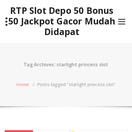
Skip
RTP Slot Depo 50 Bonus
to
content
50 Jackpot Gacor Mudah
Didapat
Tag Archives: starlight princess slot
Home
/
Posts tagged "starlight princess slot"