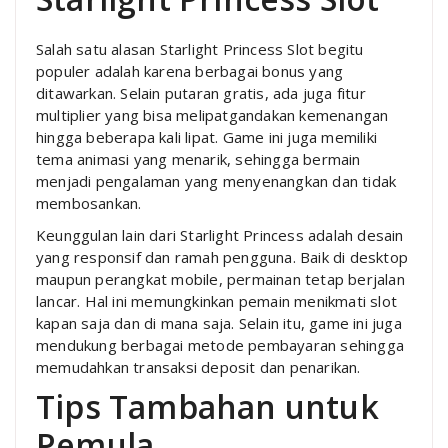
Salah satu alasan Starlight Princess Slot begitu
populer adalah karena berbagai bonus yang
ditawarkan. Selain putaran gratis, ada juga fitur
multiplier yang bisa melipatgandakan kemenangan
hingga beberapa kali lipat. Game ini juga memiliki
tema animasi yang menarik, sehingga bermain
menjadi pengalaman yang menyenangkan dan tidak
membosankan.
Keunggulan lain dari Starlight Princess adalah desain
yang responsif dan ramah pengguna. Baik di desktop
maupun perangkat mobile, permainan tetap berjalan
lancar. Hal ini memungkinkan pemain menikmati slot
kapan saja dan di mana saja. Selain itu, game ini juga
mendukung berbagai metode pembayaran sehingga
memudahkan transaksi deposit dan penarikan.
Tips Tambahan untuk
Pemula