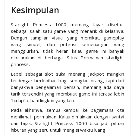
Kesimpulan
Starlight Princess 1000 memang layak disebut
sebagai salah satu game yang menarik di kelasnya.
Dengan tampilan visual yang memikat, gameplay
yang simpel, dan potensi kemenangan yang
menggiurkan, tidak heran kalau game ini banyak
dibicarakan di berbagai Situs Permainan starlight
princess.
Label sebagai slot suka menang Jackpot mungkin
terdengar berlebihan bagi sebagian orang, tapi dari
banyaknya pengalaman pemain, memang ada daya
tarik tersendiri yang membuat game ini terasa lebih
“hidup” dibandingkan yang lain.
Pada akhirnya, semua kembali ke bagaimana kita
menikmati permainan. Kalau dimainkan dengan santai
dan bijak, Starlight Princess 1000 bisa jadi pilihan
hiburan yang seru untuk mengisi waktu luang.