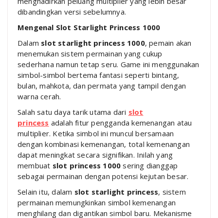
menghadirkan peluang multiplier yang lebih besar
dibandingkan versi sebelumnya.
Mengenal Slot Starlight Princess 1000
Dalam
slot starlight princess 1000
, pemain akan
menemukan sistem permainan yang cukup
sederhana namun tetap seru. Game ini menggunakan
simbol-simbol bertema fantasi seperti bintang,
bulan, mahkota, dan permata yang tampil dengan
warna cerah.
Salah satu daya tarik utama dari
slot
princess
adalah fitur pengganda kemenangan atau
multiplier. Ketika simbol ini muncul bersamaan
dengan kombinasi kemenangan, total kemenangan
dapat meningkat secara signifikan. Inilah yang
membuat
slot princess 1000
sering dianggap
sebagai permainan dengan potensi kejutan besar.
Selain itu, dalam
slot starlight princess
, sistem
permainan memungkinkan simbol kemenangan
menghilang dan digantikan simbol baru. Mekanisme