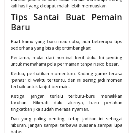
kali hasil yang didapat malah lebih memuaskan.
Tips Santai Buat Pemain
Baru
Buat kamu yang baru mau coba, ada beberapa tips
sederhana yang bisa dipertimbangkan:
Pertama, mulai dari nominal kecil dulu. Ini penting
untuk memahami pola permainan tanpa risiko besar.
Kedua, perhatikan momentum. Kadang game terasa
“panas” di waktu tertentu, dan ini sering jadi momen
terbaik untuk lanjut bermain.
Ketiga, jangan terlalu terburu-buru menaikkan
taruhan. Nikmati dulu alurnya, baru perlahan
tingkatkan jika sudah merasa nyaman.
Dan yang paling penting, tetap jadikan ini sebagai
hiburan. Jangan sampai terbawa suasana sampai lupa
batas.