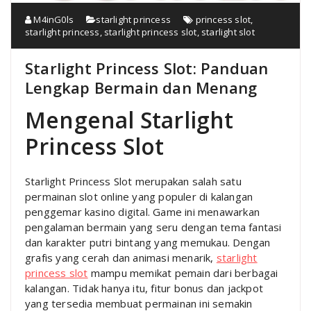
M4inG0ls
starlight princess
princess slot
,
starlight princess
,
starlight princess slot
,
starlight slot
Starlight Princess Slot: Panduan
Lengkap Bermain dan Menang
Mengenal Starlight
Princess Slot
Starlight Princess Slot merupakan salah satu
permainan slot online yang populer di kalangan
penggemar kasino digital. Game ini menawarkan
pengalaman bermain yang seru dengan tema fantasi
dan karakter putri bintang yang memukau. Dengan
grafis yang cerah dan animasi menarik,
starlight
princess slot
mampu memikat pemain dari berbagai
kalangan. Tidak hanya itu, fitur bonus dan jackpot
yang tersedia membuat permainan ini semakin