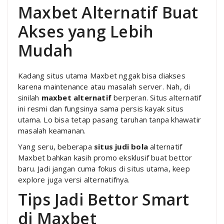
Maxbet Alternatif Buat
Akses yang Lebih
Mudah
Kadang situs utama Maxbet nggak bisa diakses
karena maintenance atau masalah server. Nah, di
sinilah
maxbet alternatif
berperan. Situs alternatif
ini resmi dan fungsinya sama persis kayak situs
utama. Lo bisa tetap pasang taruhan tanpa khawatir
masalah keamanan.
Yang seru, beberapa
situs judi bola
alternatif
Maxbet bahkan kasih promo eksklusif buat bettor
baru. Jadi jangan cuma fokus di situs utama, keep
explore juga versi alternatifnya.
Tips Jadi Bettor Smart
di Maxbet