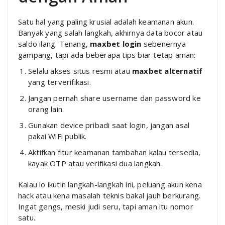
Satu hal yang paling krusial adalah keamanan akun.
Banyak yang salah langkah, akhirnya data bocor atau
saldo ilang. Tenang,
maxbet login
sebenernya
gampang, tapi ada beberapa tips biar tetap aman:
Selalu akses situs resmi atau
maxbet alternatif
yang terverifikasi.
Jangan pernah share username dan password ke
orang lain.
Gunakan device pribadi saat login, jangan asal
pakai WiFi publik.
Aktifkan fitur keamanan tambahan kalau tersedia,
kayak OTP atau verifikasi dua langkah.
Kalau lo ikutin langkah-langkah ini, peluang akun kena
hack atau kena masalah teknis bakal jauh berkurang.
Ingat gengs, meski judi seru, tapi aman itu nomor
satu.