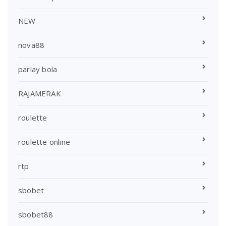
NEW
nova88
parlay bola
RAJAMERAK
roulette
roulette online
rtp
sbobet
sbobet88