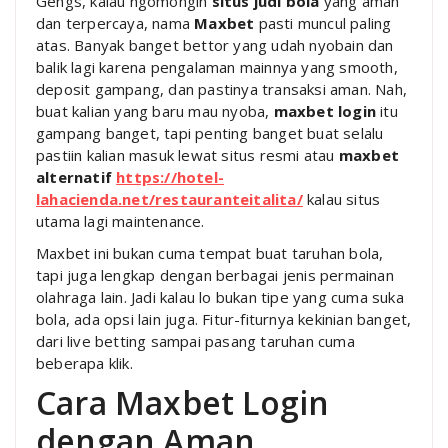
Gengs, kalau ngomongin
situs judi bola
yang aman
dan terpercaya, nama
Maxbet
pasti muncul paling
atas. Banyak banget bettor yang udah nyobain dan
balik lagi karena pengalaman mainnya yang smooth,
deposit gampang, dan pastinya transaksi aman. Nah,
buat kalian yang baru mau nyoba,
maxbet login
itu
gampang banget, tapi penting banget buat selalu
pastiin kalian masuk lewat situs resmi atau
maxbet
alternatif
https://hotel-
lahacienda.net/restauranteitalita/
kalau situs
utama lagi maintenance.
Maxbet ini bukan cuma tempat buat taruhan bola,
tapi juga lengkap dengan berbagai jenis permainan
olahraga lain. Jadi kalau lo bukan tipe yang cuma suka
bola, ada opsi lain juga. Fitur-fiturnya kekinian banget,
dari live betting sampai pasang taruhan cuma
beberapa klik.
Cara Maxbet Login
dengan Aman