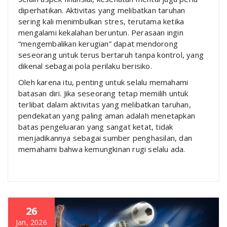
diperhatikan. Aktivitas yang melibatkan taruhan
sering kali menimbulkan stres, terutama ketika
mengalami kekalahan beruntun. Perasaan ingin
“mengembalikan kerugian” dapat mendorong
seseorang untuk terus bertaruh tanpa kontrol, yang
dikenal sebagai pola perilaku berisiko.
Oleh karena itu, penting untuk selalu memahami
batasan diri. Jika seseorang tetap memilih untuk
terlibat dalam aktivitas yang melibatkan taruhan,
pendekatan yang paling aman adalah menetapkan
batas pengeluaran yang sangat ketat, tidak
menjadikannya sebagai sumber penghasilan, dan
memahami bahwa kemungkinan rugi selalu ada.
26
Jan, 2026