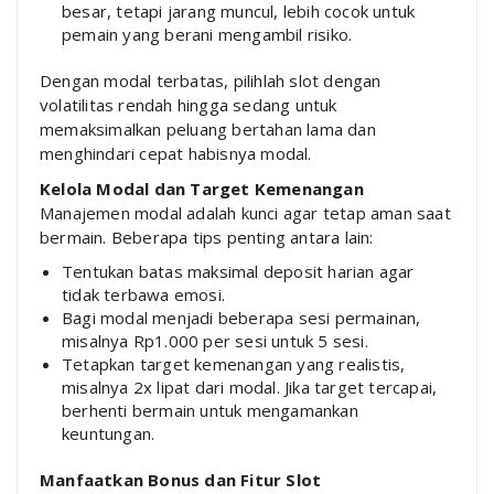
besar, tetapi jarang muncul, lebih cocok untuk
pemain yang berani mengambil risiko.
Dengan modal terbatas, pilihlah slot dengan
volatilitas rendah hingga sedang untuk
memaksimalkan peluang bertahan lama dan
menghindari cepat habisnya modal.
Kelola Modal dan Target Kemenangan
Manajemen modal adalah kunci agar tetap aman saat
bermain. Beberapa tips penting antara lain:
Tentukan batas maksimal deposit harian agar
tidak terbawa emosi.
Bagi modal menjadi beberapa sesi permainan,
misalnya Rp1.000 per sesi untuk 5 sesi.
Tetapkan target kemenangan yang realistis,
misalnya 2x lipat dari modal. Jika target tercapai,
berhenti bermain untuk mengamankan
keuntungan.
Manfaatkan Bonus dan Fitur Slot