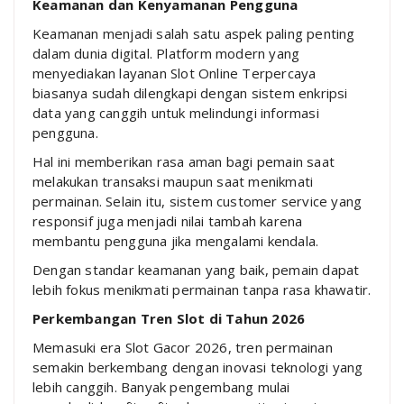
Keamanan dan Kenyamanan Pengguna
Keamanan menjadi salah satu aspek paling penting
dalam dunia digital. Platform modern yang
menyediakan layanan Slot Online Terpercaya
biasanya sudah dilengkapi dengan sistem enkripsi
data yang canggih untuk melindungi informasi
pengguna.
Hal ini memberikan rasa aman bagi pemain saat
melakukan transaksi maupun saat menikmati
permainan. Selain itu, sistem customer service yang
responsif juga menjadi nilai tambah karena
membantu pengguna jika mengalami kendala.
Dengan standar keamanan yang baik, pemain dapat
lebih fokus menikmati permainan tanpa rasa khawatir.
Perkembangan Tren Slot di Tahun 2026
Memasuki era Slot Gacor 2026, tren permainan
semakin berkembang dengan inovasi teknologi yang
lebih canggih. Banyak pengembang mulai