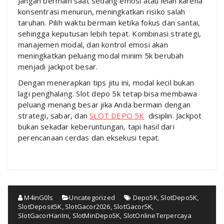
Jangan bermain saat sedang emosi atau lelah karena
konsentrasi menurun, meningkatkan risiko salah
taruhan. Pilih waktu bermain ketika fokus dan santai,
sehingga keputusan lebih tepat. Kombinasi strategi,
manajemen modal, dan kontrol emosi akan
meningkatkan peluang modal minim 5k berubah
menjadi jackpot besar.
Dengan menerapkan tips jitu ini, modal kecil bukan
lagi penghalang. Slot depo 5k tetap bisa membawa
peluang menang besar jika Anda bermain dengan
strategi, sabar, dan
SLOT DEPO 5K
disiplin. Jackpot
bukan sekadar keberuntungan, tapi hasil dari
perencanaan cerdas dan eksekusi tepat.
M4inG0ls
Uncategorized
Depo5K
,
SlotDepo5K
,
SlotDeposit5K
,
SlotGacor2026
,
SlotGacor5K
,
SlotGacorHariIni
,
SlotMinDepo5K
,
SlotOnlineTerpercaya