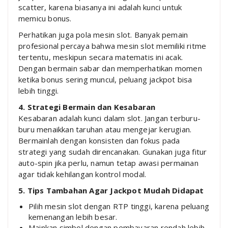
scatter, karena biasanya ini adalah kunci untuk
memicu bonus.
Perhatikan juga pola mesin slot. Banyak pemain
profesional percaya bahwa mesin slot memiliki ritme
tertentu, meskipun secara matematis ini acak.
Dengan bermain sabar dan memperhatikan momen
ketika bonus sering muncul, peluang jackpot bisa
lebih tinggi.
4. Strategi Bermain dan Kesabaran
Kesabaran adalah kunci dalam slot. Jangan terburu-
buru menaikkan taruhan atau mengejar kerugian.
Bermainlah dengan konsisten dan fokus pada
strategi yang sudah direncanakan. Gunakan juga fitur
auto-spin jika perlu, namun tetap awasi permainan
agar tidak kehilangan kontrol modal.
5. Tips Tambahan Agar Jackpot Mudah Didapat
Pilih mesin slot dengan RTP tinggi, karena peluang
kemenangan lebih besar.
Mainkan simbol dengan pembayaran rendah lebih