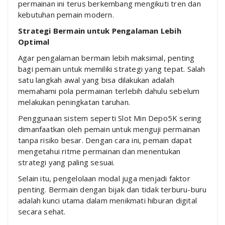
permainan ini terus berkembang mengikuti tren dan
kebutuhan pemain modern.
Strategi Bermain untuk Pengalaman Lebih
Optimal
Agar pengalaman bermain lebih maksimal, penting
bagi pemain untuk memiliki strategi yang tepat. Salah
satu langkah awal yang bisa dilakukan adalah
memahami pola permainan terlebih dahulu sebelum
melakukan peningkatan taruhan.
Penggunaan sistem seperti Slot Min Depo5K sering
dimanfaatkan oleh pemain untuk menguji permainan
tanpa risiko besar. Dengan cara ini, pemain dapat
mengetahui ritme permainan dan menentukan
strategi yang paling sesuai.
Selain itu, pengelolaan modal juga menjadi faktor
penting. Bermain dengan bijak dan tidak terburu-buru
adalah kunci utama dalam menikmati hiburan digital
secara sehat.