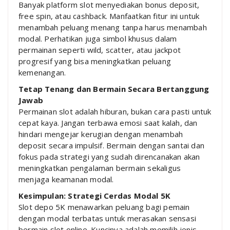
Banyak platform slot menyediakan bonus deposit,
free spin, atau cashback. Manfaatkan fitur ini untuk
menambah peluang menang tanpa harus menambah
modal. Perhatikan juga simbol khusus dalam
permainan seperti wild, scatter, atau jackpot
progresif yang bisa meningkatkan peluang
kemenangan.
Tetap Tenang dan Bermain Secara Bertanggung
Jawab
Permainan slot adalah hiburan, bukan cara pasti untuk
cepat kaya. Jangan terbawa emosi saat kalah, dan
hindari mengejar kerugian dengan menambah
deposit secara impulsif. Bermain dengan santai dan
fokus pada strategi yang sudah direncanakan akan
meningkatkan pengalaman bermain sekaligus
menjaga keamanan modal.
Kesimpulan: Strategi Cerdas Modal 5K
Slot depo 5K menawarkan peluang bagi pemain
dengan modal terbatas untuk merasakan sensasi
bermain slot online. Kuncinya adalah memilih jenis