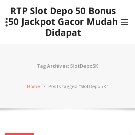
Skip
RTP Slot Depo 50 Bonus
to
content
50 Jackpot Gacor Mudah
Didapat
Tag Archives: SlotDepo5K
Home
/
Posts tagged "SlotDepo5K"