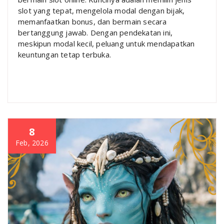
slot yang tepat, mengelola modal dengan bijak,
memanfaatkan bonus, dan bermain secara
bertanggung jawab. Dengan pendekatan ini,
meskipun modal kecil, peluang untuk mendapatkan
keuntungan tetap terbuka.
8
Feb, 2026