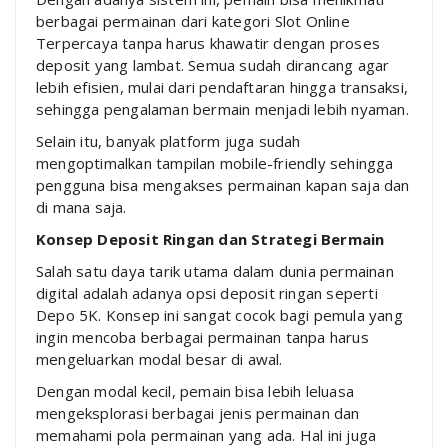
berbagai permainan dari kategori Slot Online
Terpercaya tanpa harus khawatir dengan proses
deposit yang lambat. Semua sudah dirancang agar
lebih efisien, mulai dari pendaftaran hingga transaksi,
sehingga pengalaman bermain menjadi lebih nyaman.
Selain itu, banyak platform juga sudah
mengoptimalkan tampilan mobile-friendly sehingga
pengguna bisa mengakses permainan kapan saja dan
di mana saja.
Konsep Deposit Ringan dan Strategi Bermain
Salah satu daya tarik utama dalam dunia permainan
digital adalah adanya opsi deposit ringan seperti
Depo 5K. Konsep ini sangat cocok bagi pemula yang
ingin mencoba berbagai permainan tanpa harus
mengeluarkan modal besar di awal.
Dengan modal kecil, pemain bisa lebih leluasa
mengeksplorasi berbagai jenis permainan dan
memahami pola permainan yang ada. Hal ini juga