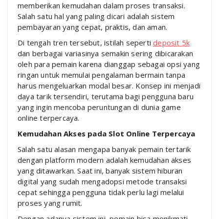
memberikan kemudahan dalam proses transaksi.
Salah satu hal yang paling dicari adalah sistem
pembayaran yang cepat, praktis, dan aman.
Di tengah tren tersebut, istilah seperti
deposit 5k
dan berbagai variasinya semakin sering dibicarakan
oleh para pemain karena dianggap sebagai opsi yang
ringan untuk memulai pengalaman bermain tanpa
harus mengeluarkan modal besar. Konsep ini menjadi
daya tarik tersendiri, terutama bagi pengguna baru
yang ingin mencoba peruntungan di dunia game
online terpercaya.
Kemudahan Akses pada Slot Online Terpercaya
Salah satu alasan mengapa banyak pemain tertarik
dengan platform modern adalah kemudahan akses
yang ditawarkan. Saat ini, banyak sistem hiburan
digital yang sudah mengadopsi metode transaksi
cepat sehingga pengguna tidak perlu lagi melalui
proses yang rumit.
Dengan adanya sistem ini, pemain bisa menikmati