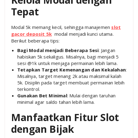
Tepat
Modal 5k memang kecil, sehingga manajemen
slot
gacor deposit 5k
modal menjadi kunci utama.
Berikut beberapa tips:
Bagi Modal menjadi Beberapa Sesi
: Jangan
habiskan 5k sekaligus. Misalnya, bagi menjadi 5
sesi @1k untuk menjaga permainan lebih lama.
Tetapkan Target Kemenangan dan Kekalahan
:
Misalnya, target menang 2k atau maksimal kalah
5k. Disiplin pada target membuat permainan lebih
terkontrol.
Gunakan Bet Minimal
: Mulai dengan taruhan
minimal agar saldo tahan lebih lama.
Manfaatkan Fitur Slot
dengan Bijak