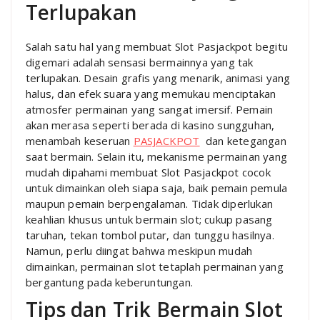
Terlupakan
Salah satu hal yang membuat Slot Pasjackpot begitu
digemari adalah sensasi bermainnya yang tak
terlupakan. Desain grafis yang menarik, animasi yang
halus, dan efek suara yang memukau menciptakan
atmosfer permainan yang sangat imersif. Pemain
akan merasa seperti berada di kasino sungguhan,
menambah keseruan
PASJACKPOT
dan ketegangan
saat bermain. Selain itu, mekanisme permainan yang
mudah dipahami membuat Slot Pasjackpot cocok
untuk dimainkan oleh siapa saja, baik pemain pemula
maupun pemain berpengalaman. Tidak diperlukan
keahlian khusus untuk bermain slot; cukup pasang
taruhan, tekan tombol putar, dan tunggu hasilnya.
Namun, perlu diingat bahwa meskipun mudah
dimainkan, permainan slot tetaplah permainan yang
bergantung pada keberuntungan.
Tips dan Trik Bermain Slot