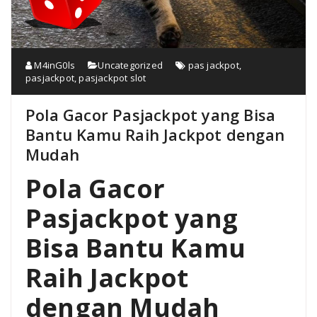
M4inG0ls
Uncategorized
pas jackpot
,
pasjackpot
,
pasjackpot slot
Pola Gacor Pasjackpot yang Bisa
Bantu Kamu Raih Jackpot dengan
Mudah
Pola Gacor
Pasjackpot yang
Bisa Bantu Kamu
Raih Jackpot
dengan Mudah