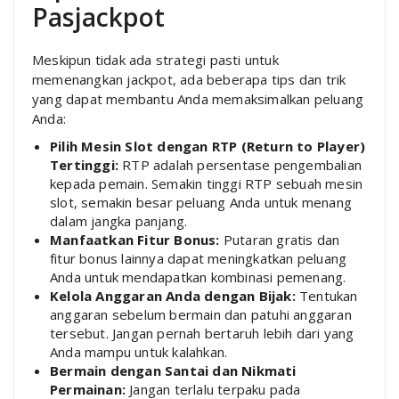
Pasjackpot
Meskipun tidak ada strategi pasti untuk
memenangkan jackpot, ada beberapa tips dan trik
yang dapat membantu Anda memaksimalkan peluang
Anda:
Pilih Mesin Slot dengan RTP (Return to Player)
Tertinggi:
RTP adalah persentase pengembalian
kepada pemain. Semakin tinggi RTP sebuah mesin
slot, semakin besar peluang Anda untuk menang
dalam jangka panjang.
Manfaatkan Fitur Bonus:
Putaran gratis dan
fitur bonus lainnya dapat meningkatkan peluang
Anda untuk mendapatkan kombinasi pemenang.
Kelola Anggaran Anda dengan Bijak:
Tentukan
anggaran sebelum bermain dan patuhi anggaran
tersebut. Jangan pernah bertaruh lebih dari yang
Anda mampu untuk kalahkan.
Bermain dengan Santai dan Nikmati
Permainan:
Jangan terlalu terpaku pada