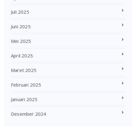
Juli 2025
Juni 2025
Mei 2025
April 2025
Maret 2025
Februari 2025
Januari 2025
Desember 2024