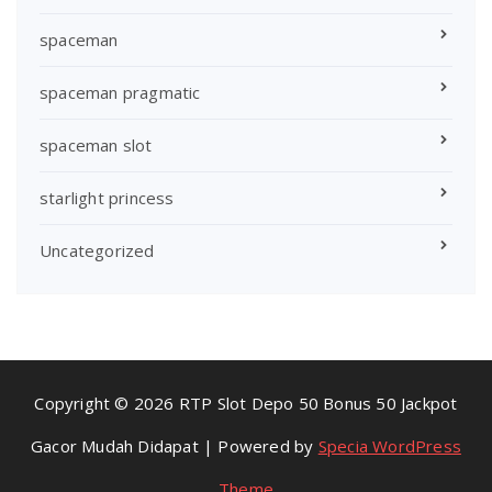
spaceman
spaceman pragmatic
spaceman slot
starlight princess
Uncategorized
Copyright © 2026 RTP Slot Depo 50 Bonus 50 Jackpot
Gacor Mudah Didapat | Powered by
Specia WordPress
Theme