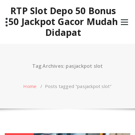
Skip
RTP Slot Depo 50 Bonus
to
content
50 Jackpot Gacor Mudah
Didapat
Tag Archives: pasjackpot slot
Home
/
Posts tagged "pasjackpot slot"