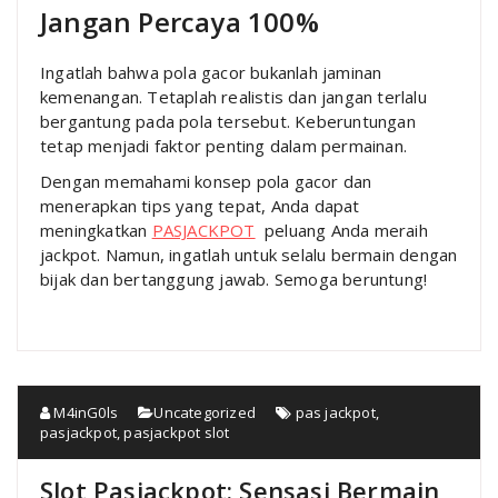
Jangan Percaya 100%
Ingatlah bahwa pola gacor bukanlah jaminan
kemenangan. Tetaplah realistis dan jangan terlalu
bergantung pada pola tersebut. Keberuntungan
tetap menjadi faktor penting dalam permainan.
Dengan memahami konsep pola gacor dan
menerapkan tips yang tepat, Anda dapat
meningkatkan
PASJACKPOT
peluang Anda meraih
jackpot. Namun, ingatlah untuk selalu bermain dengan
bijak dan bertanggung jawab. Semoga beruntung!
M4inG0ls
Uncategorized
pas jackpot
,
pasjackpot
,
pasjackpot slot
Slot Pasjackpot: Sensasi Bermain