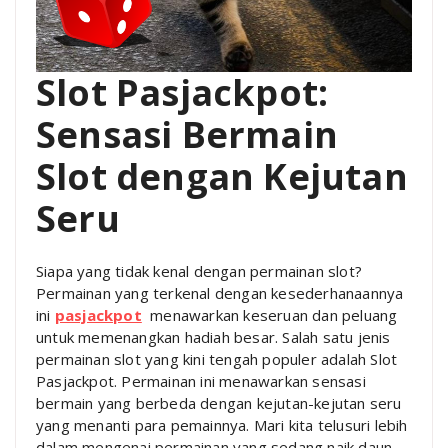
Slot Pasjackpot:
Sensasi Bermain
Slot dengan Kejutan
Seru
Siapa yang tidak kenal dengan permainan slot?
Permainan yang terkenal dengan kesederhanaannya
ini
pasjackpot
menawarkan keseruan dan peluang
untuk memenangkan hadiah besar. Salah satu jenis
permainan slot yang kini tengah populer adalah Slot
Pasjackpot. Permainan ini menawarkan sensasi
bermain yang berbeda dengan kejutan-kejutan seru
yang menanti para pemainnya. Mari kita telusuri lebih
dalam mengenai permainan yang sedang naik daun