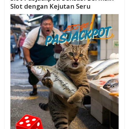
Slot dengan Kejutan Seru