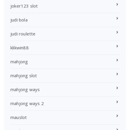
joker123 slot
judi bola
judi roulette
klikwin88
mahjong
mahjong slot
mahjong ways
mahjong ways 2
mauslot