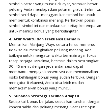
simbol Scatter yang muncul di layar, semakin besar
peluang Anda mendapatkan putaran gratis. Selain itu,
simbol Wild dapat menggantikan simbol lain untuk
membentuk kombinasi menang. Perhatikan posisi
simbol-simbol ini dan manfaatkan setiap kesempatan
untuk memicu bonus yang berkelanjutan.
4. Atur Waktu dan Frekuensi Bermain
Memainkan Mahjong Ways secara terus-menerus
tidak selalu meningkatkan peluang menang. Ada
baiknya untuk mengatur waktu bermain agar fokus
tetap terjaga. Misalnya, bermain dalam sesi singkat
30–45 menit dengan jeda antar sesi dapat
membantu menjaga konsentrasi dan meminimalkan
risiko kehilangan bonus yang sudah terbuka. Dengan
mengatur frekuensi, Anda bisa lebih mudah
memaksimalkan bonus yang muncul.
5. Gunakan Strategi Taruhan Adaptif
Setiap kali bonus berjalan, sesuaikan taruhan dengan
kondisi saldo dan peluang menang. Saat Free Spin