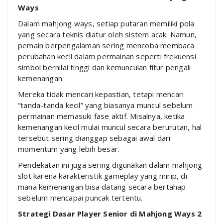
Ways
Dalam mahjong ways, setiap putaran memiliki pola
yang secara teknis diatur oleh sistem acak. Namun,
pemain berpengalaman sering mencoba membaca
perubahan kecil dalam permainan seperti frekuensi
simbol bernilai tinggi dan kemunculan fitur pengali
kemenangan.
Mereka tidak mencari kepastian, tetapi mencari
“tanda-tanda kecil” yang biasanya muncul sebelum
permainan memasuki fase aktif. Misalnya, ketika
kemenangan kecil mulai muncul secara berurutan, hal
tersebut sering dianggap sebagai awal dari
momentum yang lebih besar.
Pendekatan ini juga sering digunakan dalam mahjong
slot karena karakteristik gameplay yang mirip, di
mana kemenangan bisa datang secara bertahap
sebelum mencapai puncak tertentu.
Strategi Dasar Player Senior di Mahjong Ways 2