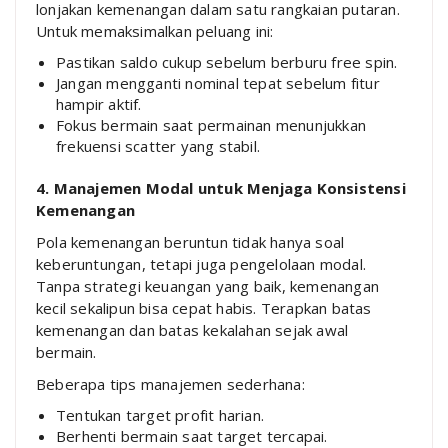
lonjakan kemenangan dalam satu rangkaian putaran.
Untuk memaksimalkan peluang ini:
Pastikan saldo cukup sebelum berburu free spin.
Jangan mengganti nominal tepat sebelum fitur
hampir aktif.
Fokus bermain saat permainan menunjukkan
frekuensi scatter yang stabil.
4. Manajemen Modal untuk Menjaga Konsistensi
Kemenangan
Pola kemenangan beruntun tidak hanya soal
keberuntungan, tetapi juga pengelolaan modal.
Tanpa strategi keuangan yang baik, kemenangan
kecil sekalipun bisa cepat habis. Terapkan batas
kemenangan dan batas kekalahan sejak awal
bermain.
Beberapa tips manajemen sederhana:
Tentukan target profit harian.
Berhenti bermain saat target tercapai.