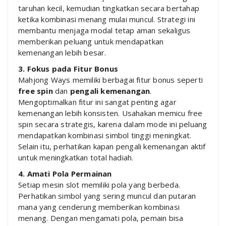
taruhan kecil, kemudian tingkatkan secara bertahap
ketika kombinasi menang mulai muncul. Strategi ini
membantu menjaga modal tetap aman sekaligus
memberikan peluang untuk mendapatkan
kemenangan lebih besar.
3. Fokus pada Fitur Bonus
Mahjong Ways memiliki berbagai fitur bonus seperti
free spin
dan
pengali kemenangan
.
Mengoptimalkan fitur ini sangat penting agar
kemenangan lebih konsisten. Usahakan memicu free
spin secara strategis, karena dalam mode ini peluang
mendapatkan kombinasi simbol tinggi meningkat.
Selain itu, perhatikan kapan pengali kemenangan aktif
untuk meningkatkan total hadiah.
4. Amati Pola Permainan
Setiap mesin slot memiliki pola yang berbeda.
Perhatikan simbol yang sering muncul dan putaran
mana yang cenderung memberikan kombinasi
menang. Dengan mengamati pola, pemain bisa