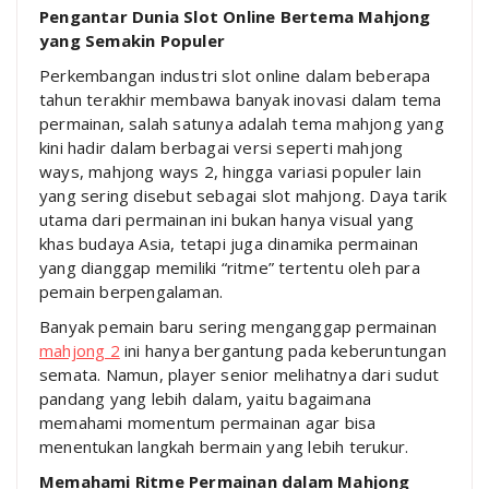
Pengantar Dunia Slot Online Bertema Mahjong
yang Semakin Populer
Perkembangan industri slot online dalam beberapa
tahun terakhir membawa banyak inovasi dalam tema
permainan, salah satunya adalah tema mahjong yang
kini hadir dalam berbagai versi seperti mahjong
ways, mahjong ways 2, hingga variasi populer lain
yang sering disebut sebagai slot mahjong. Daya tarik
utama dari permainan ini bukan hanya visual yang
khas budaya Asia, tetapi juga dinamika permainan
yang dianggap memiliki “ritme” tertentu oleh para
pemain berpengalaman.
Banyak pemain baru sering menganggap permainan
mahjong 2
ini hanya bergantung pada keberuntungan
semata. Namun, player senior melihatnya dari sudut
pandang yang lebih dalam, yaitu bagaimana
memahami momentum permainan agar bisa
menentukan langkah bermain yang lebih terukur.
Memahami Ritme Permainan dalam Mahjong