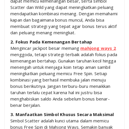
dapat memicu kemenangan besar, serta simbol
Scatter dan Wild yang dapat meningkatkan peluang
mendapatkan kombinasi menang. Dengan memahami
kapan dan bagaimana bonus muncul, Anda bisa
membuat strategi yang tepat agar bonus terus aktif
dan peluang menang meningkat.
2. Fokus Pada Kemenangan Bertahap
Mengincar jackpot besar memang
mahjong ways 2
menggoda, tetapi strategi terbaik adalah fokus pada
kemenangan bertahap. Gunakan taruhan kecil hingga
menengah untuk menjaga koin tetap aman sambil
meningkatkan peluang memicu Free Spin. Setiap
kombinasi yang berhasil membuka jalan menuju
bonus berikutnya. Jangan terburu-buru menaikkan
taruhan terlalu cepat karena hal ini justru bisa
menghabiskan saldo Anda sebelum bonus benar-
benar berjalan.
3. Manfaatkan Simbol Khusus Secara Maksimal
Simbol Scatter adalah kunci utama dalam memicu
bonus Free Spin di Mahjong Ways. Semakin banyak