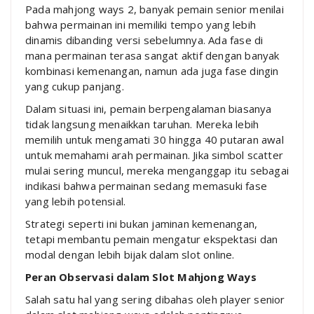
Pada mahjong ways 2, banyak pemain senior menilai
bahwa permainan ini memiliki tempo yang lebih
dinamis dibanding versi sebelumnya. Ada fase di
mana permainan terasa sangat aktif dengan banyak
kombinasi kemenangan, namun ada juga fase dingin
yang cukup panjang.
Dalam situasi ini, pemain berpengalaman biasanya
tidak langsung menaikkan taruhan. Mereka lebih
memilih untuk mengamati 30 hingga 40 putaran awal
untuk memahami arah permainan. Jika simbol scatter
mulai sering muncul, mereka menganggap itu sebagai
indikasi bahwa permainan sedang memasuki fase
yang lebih potensial.
Strategi seperti ini bukan jaminan kemenangan,
tetapi membantu pemain mengatur ekspektasi dan
modal dengan lebih bijak dalam slot online.
Peran Observasi dalam Slot Mahjong Ways
Salah satu hal yang sering dibahas oleh player senior