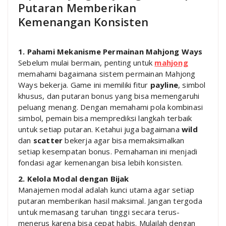
Putaran Memberikan
Kemenangan Konsisten
1. Pahami Mekanisme Permainan Mahjong Ways
Sebelum mulai bermain, penting untuk
mahjong
memahami bagaimana sistem permainan Mahjong
Ways bekerja. Game ini memiliki fitur
payline
, simbol
khusus, dan putaran bonus yang bisa memengaruhi
peluang menang. Dengan memahami pola kombinasi
simbol, pemain bisa memprediksi langkah terbaik
untuk setiap putaran. Ketahui juga bagaimana
wild
dan
scatter
bekerja agar bisa memaksimalkan
setiap kesempatan bonus. Pemahaman ini menjadi
fondasi agar kemenangan bisa lebih konsisten.
2. Kelola Modal dengan Bijak
Manajemen modal adalah kunci utama agar setiap
putaran memberikan hasil maksimal. Jangan tergoda
untuk memasang taruhan tinggi secara terus-
menerus karena bisa cepat habis. Mulailah dengan