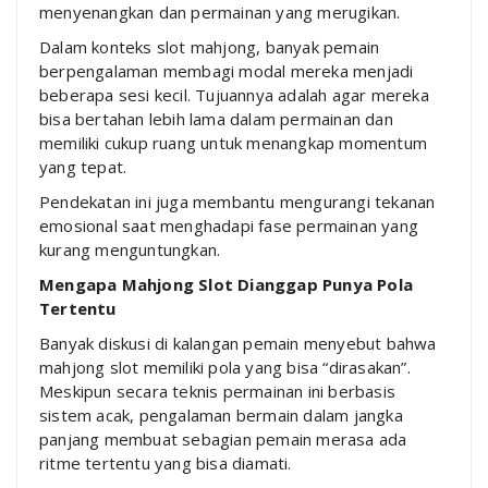
menyenangkan dan permainan yang merugikan.
Dalam konteks slot mahjong, banyak pemain
berpengalaman membagi modal mereka menjadi
beberapa sesi kecil. Tujuannya adalah agar mereka
bisa bertahan lebih lama dalam permainan dan
memiliki cukup ruang untuk menangkap momentum
yang tepat.
Pendekatan ini juga membantu mengurangi tekanan
emosional saat menghadapi fase permainan yang
kurang menguntungkan.
Mengapa Mahjong Slot Dianggap Punya Pola
Tertentu
Banyak diskusi di kalangan pemain menyebut bahwa
mahjong slot memiliki pola yang bisa “dirasakan”.
Meskipun secara teknis permainan ini berbasis
sistem acak, pengalaman bermain dalam jangka
panjang membuat sebagian pemain merasa ada
ritme tertentu yang bisa diamati.