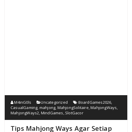
M4inG0ls
Uncategorized
BoardGames2026
,
CasualGaming
,
mahjong
,
MahjongSolitaire
,
MahjongWays
,
MahjongWays2
,
MindGames
,
SlotGacor
Tips Mahjong Ways Agar Setiap