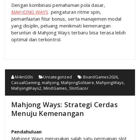
Dengan kombinasi pemahaman pola dasar,
MAHJONG WAYS
pengaturan ritme spin,
pemanfaatan fitur bonus, serta manajemen modal
yang disiplin, peluang menikmati kemenangan
beruntun di Mahjong Ways terbaru bisa terasa lebih
optimal dan terkontrol.
M4inG0ls
Uncategorized
BoardGames2026
,
CasualGaming
,
mahjong
,
MahjongSolitaire
,
MahjongWays
,
MahjongWays2
,
MindGames
,
SlotGacor
Mahjong Ways: Strategi Cerdas
Menuju Kemenangan
Pendahuluan
Mahjong Ways merupakan salah satu permainan slot