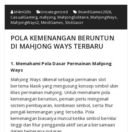
M4inG0ls
Uncategorized
BoardGames2026
,
CasualGaming
,
mahjong
,
MahjongSolitaire
,
MahjongWays
,
MahjongWays2
,
MindGames
,
SlotGacor
POLA KEMENANGAN BERUNTUN
DI MAHJONG WAYS TERBARU
1. Memahami Pola Dasar Permainan Mahjong
Ways
Mahjong Ways dikenal sebagai permainan slot
bertema klasik yang mengusung konsep simbol ubin
khas permainan mahjong. Untuk memahami pola
kemenangan beruntun, pemain perlu mengenali
sistem pembayaran, kombinasi simbol, serta fitur
pengali kemenangan yang tersedia. Pola
kemenangan biasanya muncul ketika simbol bernilai
tinggi dan fitur pengganda aktif secara bersamaan
dalam beberapa putaran.