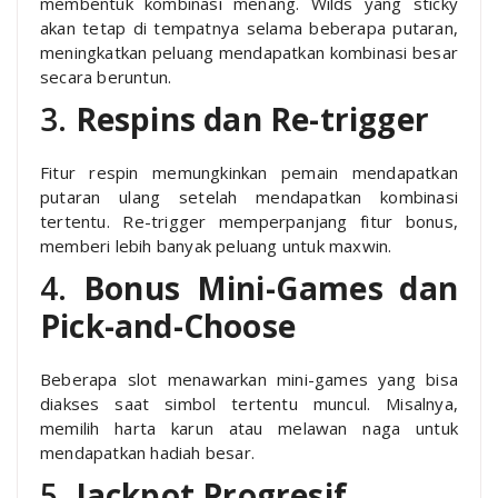
membentuk kombinasi menang. Wilds yang sticky
akan tetap di tempatnya selama beberapa putaran,
meningkatkan peluang mendapatkan kombinasi besar
secara beruntun.
3.
Respins dan Re-trigger
Fitur respin memungkinkan pemain mendapatkan
putaran ulang setelah mendapatkan kombinasi
tertentu. Re-trigger memperpanjang fitur bonus,
memberi lebih banyak peluang untuk maxwin.
4.
Bonus Mini-Games dan
Pick-and-Choose
Beberapa slot menawarkan mini-games yang bisa
diakses saat simbol tertentu muncul. Misalnya,
memilih harta karun atau melawan naga untuk
mendapatkan hadiah besar.
5.
Jackpot Progresif