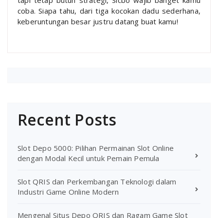
coba. Siapa tahu, dari tiga kocokan dadu sederhana,
keberuntungan besar justru datang buat kamu!
Recent Posts
Slot Depo 5000: Pilihan Permainan Slot Online
dengan Modal Kecil untuk Pemain Pemula
Slot QRIS dan Perkembangan Teknologi dalam
Industri Game Online Modern
Mengenal Situs Depo QRIS dan Ragam Game Slot