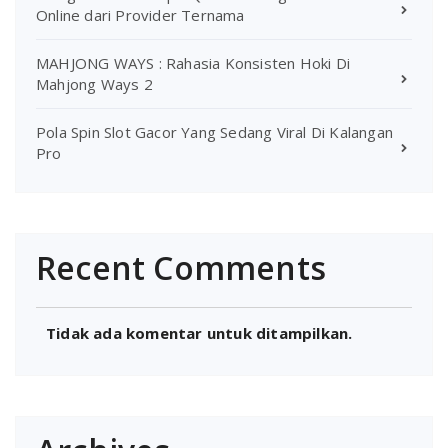
Online dari Provider Ternama
MAHJONG WAYS : Rahasia Konsisten Hoki Di
Mahjong Ways 2
Pola Spin Slot Gacor Yang Sedang Viral Di Kalangan
Pro
Recent Comments
Tidak ada komentar untuk ditampilkan.