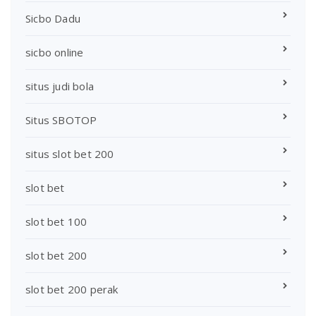
Sicbo Dadu
sicbo online
situs judi bola
Situs SBOTOP
situs slot bet 200
slot bet
slot bet 100
slot bet 200
slot bet 200 perak