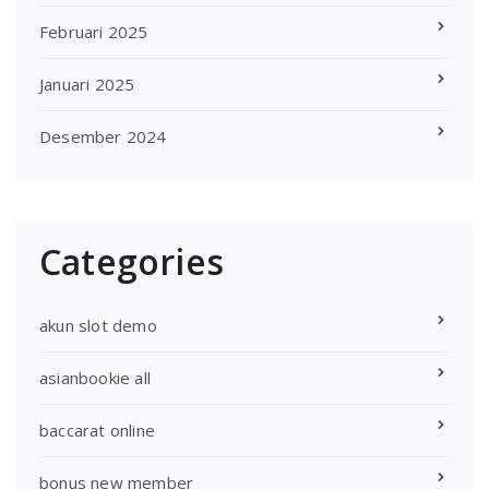
Februari 2025
Januari 2025
Desember 2024
Categories
akun slot demo
asianbookie all
baccarat online
bonus new member