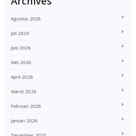
Archives
Agustus 2026
Juli 2026
Juni 2026
Mei 2026
April 2026
Maret 2026
Februari 2026
Januari 2026
Desember 2025