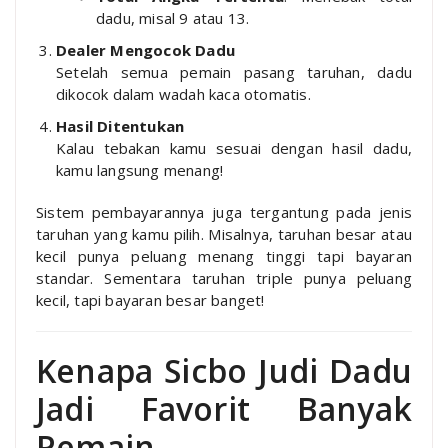
dadu, misal 9 atau 13.
Dealer Mengocok Dadu
Setelah semua pemain pasang taruhan, dadu
dikocok dalam wadah kaca otomatis.
Hasil Ditentukan
Kalau tebakan kamu sesuai dengan hasil dadu,
kamu langsung menang!
Sistem pembayarannya juga tergantung pada jenis
taruhan yang kamu pilih. Misalnya, taruhan besar atau
kecil punya peluang menang tinggi tapi bayaran
standar. Sementara taruhan triple punya peluang
kecil, tapi bayaran besar banget!
Kenapa Sicbo Judi Dadu
Jadi Favorit Banyak
Pemain