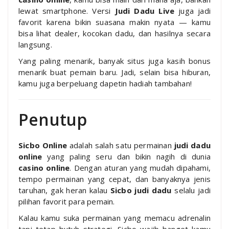
lewat smartphone. Versi
Judi Dadu Live
juga jadi
favorit karena bikin suasana makin nyata — kamu
bisa lihat dealer, kocokan dadu, dan hasilnya secara
langsung.
Yang paling menarik, banyak situs juga kasih bonus
menarik buat pemain baru. Jadi, selain bisa hiburan,
kamu juga berpeluang dapetin hadiah tambahan!
Penutup
Sicbo Online
adalah salah satu permainan
judi dadu
online
yang paling seru dan bikin nagih di dunia
casino online
. Dengan aturan yang mudah dipahami,
tempo permainan yang cepat, dan banyaknya jenis
taruhan, gak heran kalau
Sicbo judi dadu
selalu jadi
pilihan favorit para pemain.
Kalau kamu suka permainan yang memacu adrenalin
tapi tetap butuh strategi, Sicbo wajib banget kamu