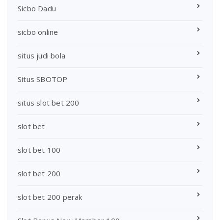
Sicbo Dadu
sicbo online
situs judi bola
Situs SBOTOP
situs slot bet 200
slot bet
slot bet 100
slot bet 200
slot bet 200 perak