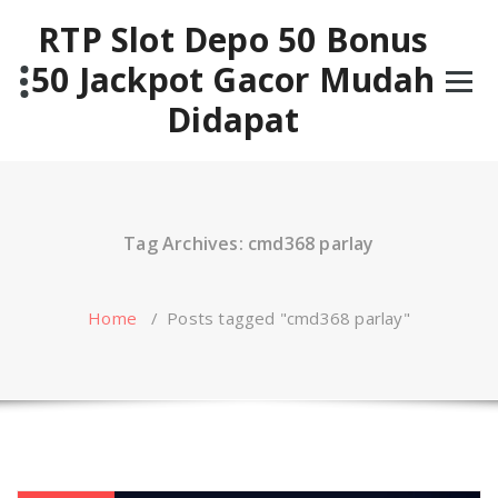
Skip
RTP Slot Depo 50 Bonus
to
content
50 Jackpot Gacor Mudah
Didapat
Tag Archives: cmd368 parlay
Home
/
Posts tagged "cmd368 parlay"