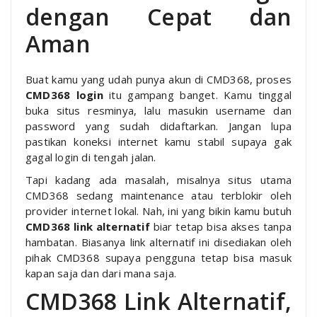
dengan Cepat dan
Aman
Buat kamu yang udah punya akun di CMD368, proses
CMD368 login
itu gampang banget. Kamu tinggal
buka situs resminya, lalu masukin username dan
password yang sudah didaftarkan. Jangan lupa
pastikan koneksi internet kamu stabil supaya gak
gagal login di tengah jalan.
Tapi kadang ada masalah, misalnya situs utama
CMD368 sedang maintenance atau terblokir oleh
provider internet lokal. Nah, ini yang bikin kamu butuh
CMD368 link alternatif
biar tetap bisa akses tanpa
hambatan. Biasanya link alternatif ini disediakan oleh
pihak CMD368 supaya pengguna tetap bisa masuk
kapan saja dan dari mana saja.
CMD368 Link Alternatif,