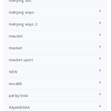
mahjong slot
mahjong ways
mahjong ways 2
mauslot
maxbet
maxbet sport
NEW
nova88
parlay bola
RAJAMERAK