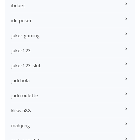
ibcbet
idn poker
joker gaming
joker123
joker123 slot
judi bola
judi roulette
klikwin88
mahjong