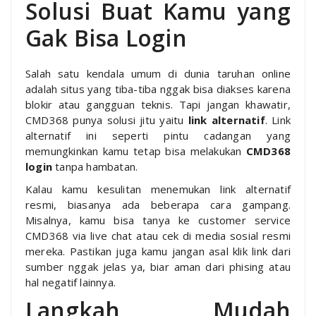
Solusi Buat Kamu yang
Gak Bisa Login
Salah satu kendala umum di dunia taruhan online
adalah situs yang tiba-tiba nggak bisa diakses karena
blokir atau gangguan teknis. Tapi jangan khawatir,
CMD368 punya solusi jitu yaitu
link alternatif
. Link
alternatif ini seperti pintu cadangan yang
memungkinkan kamu tetap bisa melakukan
CMD368
login
tanpa hambatan.
Kalau kamu kesulitan menemukan link alternatif
resmi, biasanya ada beberapa cara gampang.
Misalnya, kamu bisa tanya ke customer service
CMD368 via live chat atau cek di media sosial resmi
mereka. Pastikan juga kamu jangan asal klik link dari
sumber nggak jelas ya, biar aman dari phising atau
hal negatif lainnya.
Langkah Mudah