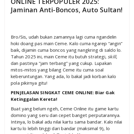
ONLINE TERPOPULER 2025:
Jaminan Anti-Boncos, Auto Sultan!
Bro/Sis, udah bukan zamannya lagi cuma ngandelin
hoki doang pas main Ceme. Kalo cuma ngarep “angin”
baik, dijamin cuma boncos yang nangkring di saldo lo.
Tahun 2025 ini, main Ceme itu butuh strategi,
skill
,
dan pastinya “jam terbang” yang cukup. Lupakan
mitos-mitos yang bilang Ceme itu cuma soal
keberuntungan. Yang ada, lo bakal jadi korban kalo
pola pikirnya gitu!
PENJELASAN SINGKAT CEME ONLINE: Biar Gak
Ketinggalan Kereta!
Buat yang belum ngeh, Ceme Online itu game kartu
domino yang seru dan cepet banget perputarannya.
Intinya, lo bakal adu nilai kartu sama bandar. Kalo nilai
kartu lo lebih tinggi dari bandar (maksimal 9), lo