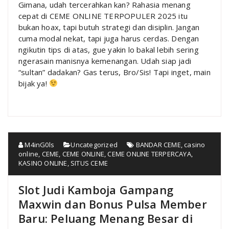
Gimana, udah tercerahkan kan? Rahasia menang
cepat di CEME ONLINE TERPOPULER 2025 itu
bukan hoax, tapi butuh strategi dan disiplin. Jangan
cuma modal nekat, tapi juga harus cerdas. Dengan
ngikutin tips di atas, gue yakin lo bakal lebih sering
ngerasain manisnya kemenangan. Udah siap jadi
“sultan” dadakan? Gas terus, Bro/Sis! Tapi inget, main
bijak ya!
M4inG0ls
Uncategorized
BANDAR CEME
,
casino
online
,
CEME
,
CEME ONLINE
,
CEME ONLINE TERPERCAYA
,
KASINO ONLINE
,
SITUS CEME
Slot Judi Kamboja Gampang
Maxwin dan Bonus Pulsa Member
Baru: Peluang Menang Besar di