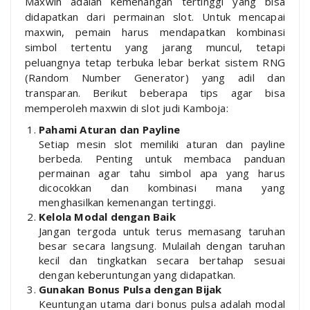
Maxwin adalah kemenangan tertinggi yang bisa
didapatkan dari permainan slot. Untuk mencapai
maxwin, pemain harus mendapatkan kombinasi
simbol tertentu yang jarang muncul, tetapi
peluangnya tetap terbuka lebar berkat sistem RNG
(Random Number Generator) yang adil dan
transparan. Berikut beberapa tips agar bisa
memperoleh maxwin di slot judi Kamboja:
Pahami Aturan dan Payline
Setiap mesin slot memiliki aturan dan payline
berbeda. Penting untuk membaca panduan
permainan agar tahu simbol apa yang harus
dicocokkan dan kombinasi mana yang
menghasilkan kemenangan tertinggi.
Kelola Modal dengan Baik
Jangan tergoda untuk terus memasang taruhan
besar secara langsung. Mulailah dengan taruhan
kecil dan tingkatkan secara bertahap sesuai
dengan keberuntungan yang didapatkan.
Gunakan Bonus Pulsa dengan Bijak
Keuntungan utama dari bonus pulsa adalah modal