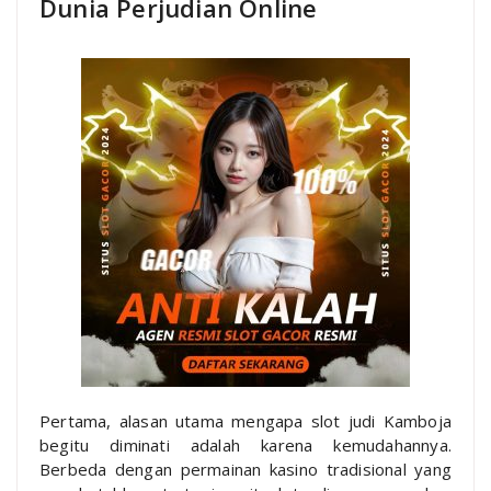
Dunia Perjudian Online
Pertama, alasan utama mengapa slot judi Kamboja
begitu diminati adalah karena kemudahannya.
Berbeda dengan permainan kasino tradisional yang