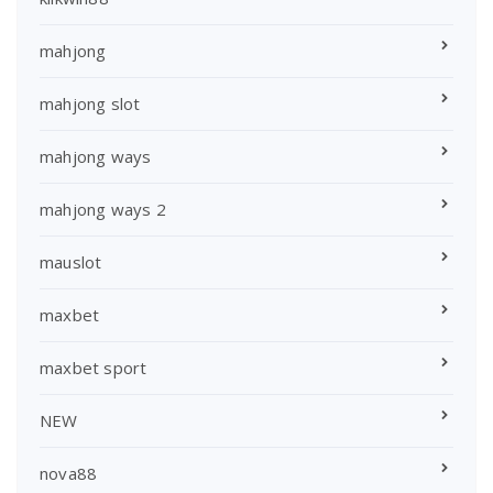
mahjong
mahjong slot
mahjong ways
mahjong ways 2
mauslot
maxbet
maxbet sport
NEW
nova88