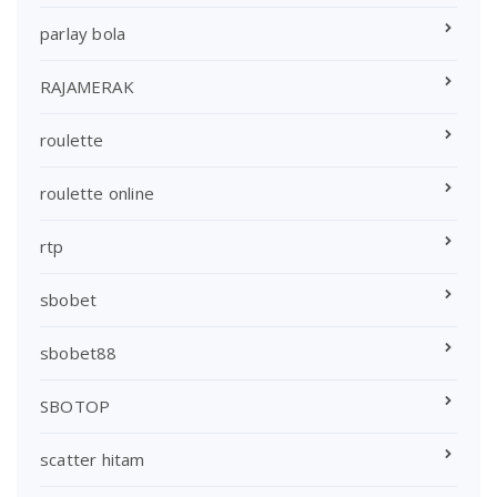
parlay bola
RAJAMERAK
roulette
roulette online
rtp
sbobet
sbobet88
SBOTOP
scatter hitam