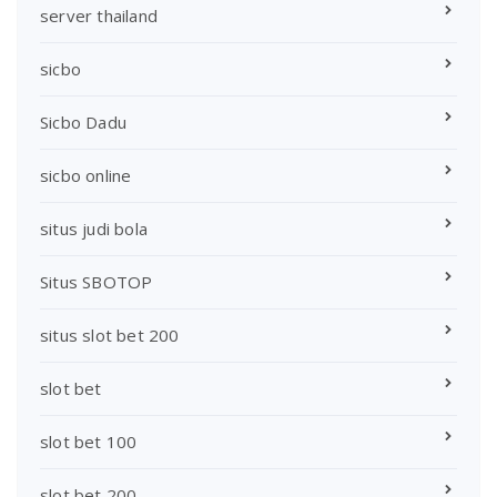
server thailand
sicbo
Sicbo Dadu
sicbo online
situs judi bola
Situs SBOTOP
situs slot bet 200
slot bet
slot bet 100
slot bet 200