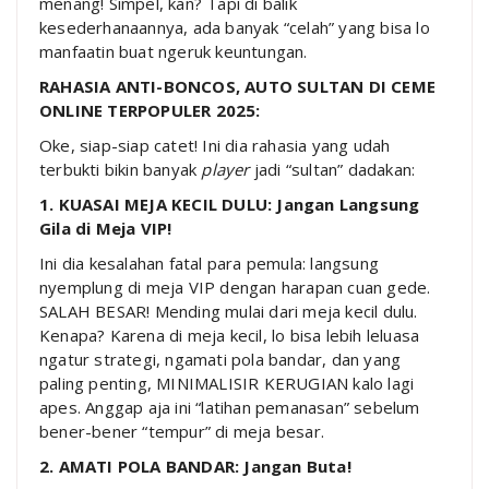
menang! Simpel, kan? Tapi di balik
kesederhanaannya, ada banyak “celah” yang bisa lo
manfaatin buat ngeruk keuntungan.
RAHASIA ANTI-BONCOS, AUTO SULTAN DI CEME
ONLINE TERPOPULER 2025:
Oke, siap-siap catet! Ini dia rahasia yang udah
terbukti bikin banyak
player
jadi “sultan” dadakan:
1. KUASAI MEJA KECIL DULU: Jangan Langsung
Gila di Meja VIP!
Ini dia kesalahan fatal para pemula: langsung
nyemplung di meja VIP dengan harapan cuan gede.
SALAH BESAR! Mending mulai dari meja kecil dulu.
Kenapa? Karena di meja kecil, lo bisa lebih leluasa
ngatur strategi, ngamati pola bandar, dan yang
paling penting, MINIMALISIR KERUGIAN kalo lagi
apes. Anggap aja ini “latihan pemanasan” sebelum
bener-bener “tempur” di meja besar.
2. AMATI POLA BANDAR: Jangan Buta!