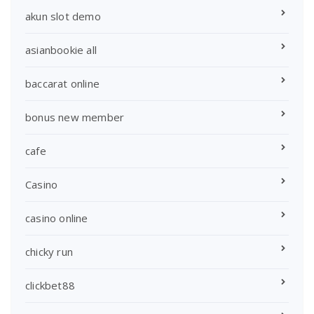
akun slot demo
asianbookie all
baccarat online
bonus new member
cafe
Casino
casino online
chicky run
clickbet88