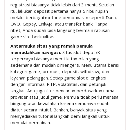
registrasi biasanya tidak lebih dari 3 menit. Setelah
itu, lakukan deposit pertama hanya 5 ribu rupiah
melalui berbagai metode pembayaran seperti Dana,
OVO, Gopay, LinkAja, atau transfer bank. Tanpa
ribet, Anda sudah bisa langsung bermain ratusan
game slot berkualitas.
Antarmuka situs yang ramah pemula
memudahkan navigasi.
Situs slot depo 5K
terpercaya biasanya memiliki tampilan yang
sederhana dan mudah dimengerti. Menu utama berisi
kategori game, promosi, deposit, withdraw, dan
layanan pelanggan. Setiap game slot dilengkapi
dengan informasi RTP, volatilitas, dan petunjuk
singkat. Ada juga fitur pencarian berdasarkan nama
provider atau judul game. Pemula tidak perlu merasa
bingung atau kewalahan karena semuanya sudah
diatur secara intuitif. Bahkan, banyak situs yang
menyediakan tutorial langkah demi langkah untuk
memulai permainan.