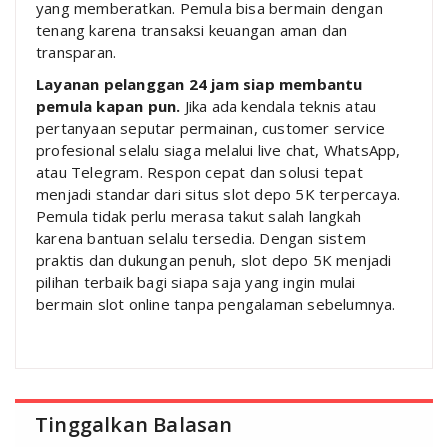
yang memberatkan. Pemula bisa bermain dengan
tenang karena transaksi keuangan aman dan
transparan.
Layanan pelanggan 24 jam siap membantu
pemula kapan pun.
Jika ada kendala teknis atau
pertanyaan seputar permainan, customer service
profesional selalu siaga melalui live chat, WhatsApp,
atau Telegram. Respon cepat dan solusi tepat
menjadi standar dari situs slot depo 5K terpercaya.
Pemula tidak perlu merasa takut salah langkah
karena bantuan selalu tersedia. Dengan sistem
praktis dan dukungan penuh, slot depo 5K menjadi
pilihan terbaik bagi siapa saja yang ingin mulai
bermain slot online tanpa pengalaman sebelumnya.
Tinggalkan Balasan