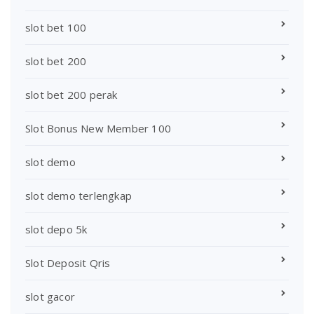
slot bet 100
slot bet 200
slot bet 200 perak
Slot Bonus New Member 100
slot demo
slot demo terlengkap
slot depo 5k
Slot Deposit Qris
slot gacor