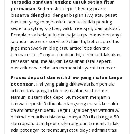
Tersedia panduan lengkap untuk setiap fitur
permainan.
Sistem slot depo 5K yang praktis
biasanya dilengkapi dengan bagian FAQ atau pusat
bantuan yang menjelaskan semua istilah penting
seperti payline, scatter, wild, free spin, dan jackpot.
Pemula bisa belajar kapan saja tanpa harus bertanya
kepada customer service. Selain itu, beberapa situs
juga menawarkan blog atau artikel tips dan trik
bermain slot. Dengan panduan ini, pemula tidak akan
tersesat atau melakukan kesalahan fatal seperti
menarik dana sebelum memenuhi syarat turnover.
Proses deposit dan withdraw yang instan tanpa
potongan.
Hal yang paling dikhawatirkan pemula
adalah dana yang tidak masuk atau sulit ditarik.
Namun, sistem slot depo 5K modern menjamin
bahwa deposit 5 ribu akan langsung masuk ke saldo
dalam hitungan detik. Begitu juga dengan withdraw,
minimal penarikan biasanya hanya 20 ribu hingga 50
ribu rupiah, dan diproses kurang dari 5 menit. Tidak
ada potongan tersembunyi atau biaya administrasi