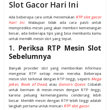
Slot Gacor Hari Ini
Ada beberapa cara untuk menemukan
RTP slot gacor
hari ini
. Walaupun tidak ada cara pasti untuk
memprediksi mesin yang akan memberi kemenangan
besar, ada beberapa tips yang bisa membantu kamu
untuk memilih mesin slot yang tepat.
1.
Periksa RTP Mesin Slot
Sebelumnya
Banyak provider slot yang memberikan informasi
mengenai RTP setiap mesin mereka. Beberapa
mesin slot terkenal dengan RTP tinggi, seperti
Mega
Joker
,
Book of Dead
, atau
Gonzo’s Quest
. Cobalah
untuk bermain di mesin-mesin dengan RTP tinggi,
karena peluang kemenanganmu cenderung lebih
besar. Memilih mesin dengan RTP lebih tinggi adalah
langkah pertama untuk mencari
RTP slot gacor
.