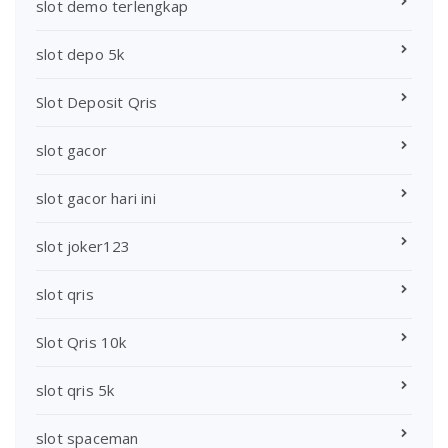
slot demo terlengkap
slot depo 5k
Slot Deposit Qris
slot gacor
slot gacor hari ini
slot joker123
slot qris
Slot Qris 10k
slot qris 5k
slot spaceman