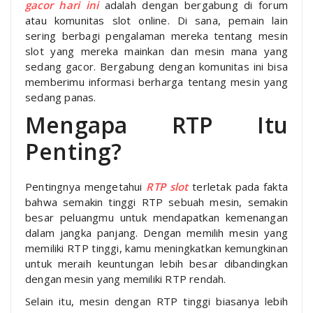
gacor hari ini
adalah dengan bergabung di forum
atau komunitas slot online. Di sana, pemain lain
sering berbagi pengalaman mereka tentang mesin
slot yang mereka mainkan dan mesin mana yang
sedang gacor. Bergabung dengan komunitas ini bisa
memberimu informasi berharga tentang mesin yang
sedang panas.
Mengapa RTP Itu
Penting?
Pentingnya mengetahui
RTP slot
terletak pada fakta
bahwa semakin tinggi RTP sebuah mesin, semakin
besar peluangmu untuk mendapatkan kemenangan
dalam jangka panjang. Dengan memilih mesin yang
memiliki RTP tinggi, kamu meningkatkan kemungkinan
untuk meraih keuntungan lebih besar dibandingkan
dengan mesin yang memiliki RTP rendah.
Selain itu, mesin dengan RTP tinggi biasanya lebih