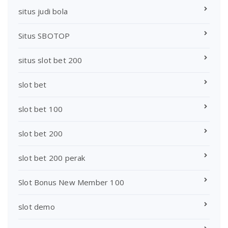
situs judi bola
Situs SBOTOP
situs slot bet 200
slot bet
slot bet 100
slot bet 200
slot bet 200 perak
Slot Bonus New Member 100
slot demo