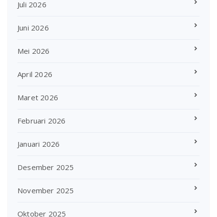
Juli 2026
Juni 2026
Mei 2026
April 2026
Maret 2026
Februari 2026
Januari 2026
Desember 2025
November 2025
Oktober 2025