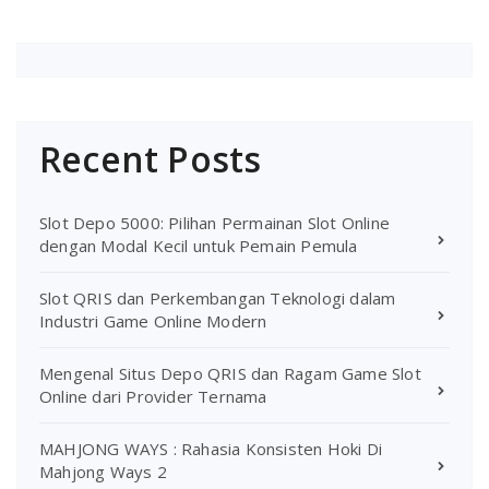
Recent Posts
Slot Depo 5000: Pilihan Permainan Slot Online
dengan Modal Kecil untuk Pemain Pemula
Slot QRIS dan Perkembangan Teknologi dalam
Industri Game Online Modern
Mengenal Situs Depo QRIS dan Ragam Game Slot
Online dari Provider Ternama
MAHJONG WAYS : Rahasia Konsisten Hoki Di
Mahjong Ways 2