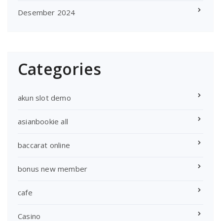
Desember 2024
Categories
akun slot demo
asianbookie all
baccarat online
bonus new member
cafe
Casino