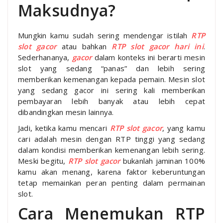
Maksudnya?
Mungkin kamu sudah sering mendengar istilah
RTP
slot gacor
atau bahkan
RTP slot gacor hari ini
.
Sederhananya,
gacor
dalam konteks ini berarti mesin
slot yang sedang “panas” dan lebih sering
memberikan kemenangan kepada pemain. Mesin slot
yang sedang gacor ini sering kali memberikan
pembayaran lebih banyak atau lebih cepat
dibandingkan mesin lainnya.
Jadi, ketika kamu mencari
RTP slot gacor
, yang kamu
cari adalah mesin dengan RTP tinggi yang sedang
dalam kondisi memberikan kemenangan lebih sering.
Meski begitu,
RTP slot gacor
bukanlah jaminan 100%
kamu akan menang, karena faktor keberuntungan
tetap memainkan peran penting dalam permainan
slot.
Cara Menemukan RTP