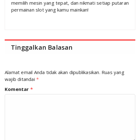
memilih mesin yang tepat, dan nikmati setiap putaran
permainan slot yang kamu mainkan!
Tinggalkan Balasan
Alamat email Anda tidak akan dipublikasikan.
Ruas yang
wajib ditandai
*
Komentar
*