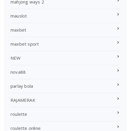
mahjong ways 2
mauslot
maxbet
maxbet sport
NEW
nova88
parlay bola
RAJAMERAK
roulette
roulette online