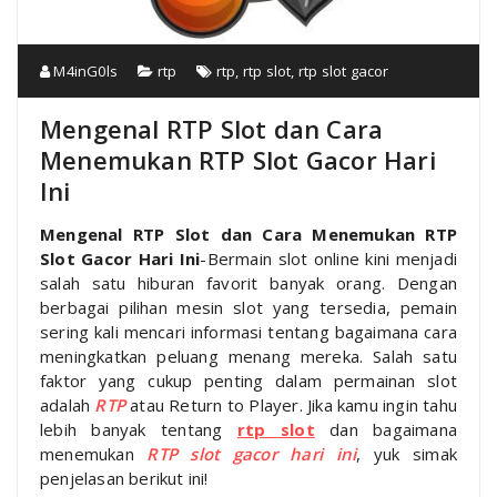
M4inG0ls
rtp
rtp
,
rtp slot
,
rtp slot gacor
Mengenal RTP Slot dan Cara
Menemukan RTP Slot Gacor Hari
Ini
Mengenal RTP Slot dan Cara Menemukan RTP
Slot Gacor Hari Ini
-Bermain slot online kini menjadi
salah satu hiburan favorit banyak orang. Dengan
berbagai pilihan mesin slot yang tersedia, pemain
sering kali mencari informasi tentang bagaimana cara
meningkatkan peluang menang mereka. Salah satu
faktor yang cukup penting dalam permainan slot
adalah
RTP
atau Return to Player. Jika kamu ingin tahu
lebih banyak tentang
rtp slot
dan bagaimana
menemukan
RTP slot gacor hari ini
, yuk simak
penjelasan berikut ini!