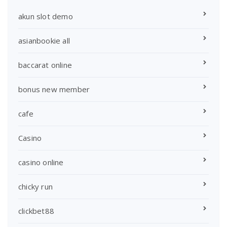
akun slot demo
asianbookie all
baccarat online
bonus new member
cafe
Casino
casino online
chicky run
clickbet88