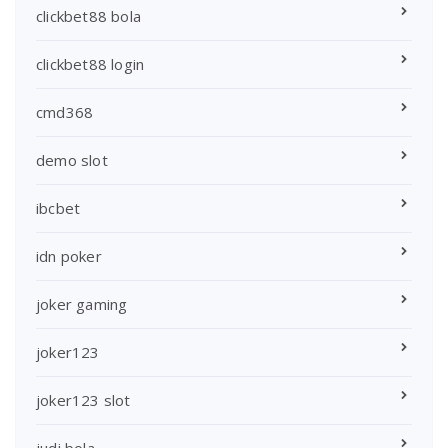
clickbet88 bola
clickbet88 login
cmd368
demo slot
ibcbet
idn poker
joker gaming
joker123
joker123 slot