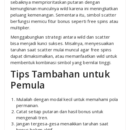
sebaiknya memprioritaskan putaran dengan
kemungkinan munculnya wild karena ini meningkatkan
peluang kemenangan. Sementara itu, simbol scatter
berfungsi memicu fitur bonus seperti free spins atau
multiplier.
Menggabungkan strategi antara wild dan scatter
bisa menjadi kunci sukses. Misalnya, menyesuaikan
taruhan saat scatter mulai muncul agar free spins
dapat dimaksimalkan, atau memanfaatkan wild untuk
membentuk kombinasi simbol yang bernilai tinggi.
Tips Tambahan untuk
Pemula
Mulailah dengan modal kecil untuk memahami pola
permainan.
Catat setiap putaran dan hasil bonus untuk
mengenali tren.
Jangan tergesa-gesa menaikkan taruhan saat
bonus belum aktif.