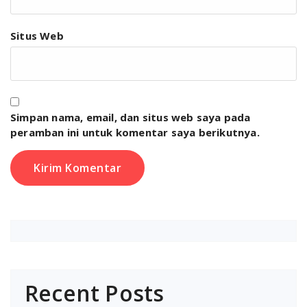
Situs Web
Simpan nama, email, dan situs web saya pada
peramban ini untuk komentar saya berikutnya.
Recent Posts