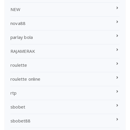
NEW
nova88
parlay bola
RAJAMERAK
roulette
roulette online
rtp
sbobet
sbobet88