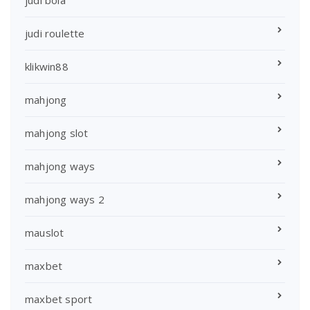
judi bola
judi roulette
klikwin88
mahjong
mahjong slot
mahjong ways
mahjong ways 2
mauslot
maxbet
maxbet sport