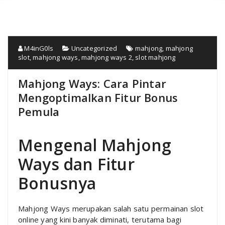
M4inG0ls
Uncategorized
mahjong
,
mahjong
slot
,
mahjong ways
,
mahjong ways 2
,
slot mahjong
Mahjong Ways: Cara Pintar
Mengoptimalkan Fitur Bonus
Pemula
Mengenal Mahjong
Ways dan Fitur
Bonusnya
Mahjong Ways merupakan salah satu permainan slot
online yang kini banyak diminati, terutama bagi