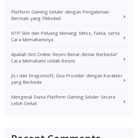
Platform Gaming Seluler dengan Pengalaman
Bermain yang Fleksibel
RTP Slot dan Peluang Menang: Mitos, Fakta, serta
Cara Memahaminya
Apakah Slot Online Resmi Benar-Benar Berbeda?
Cara Memahami Istilah Resmi
JILI dan Dragonsoft, Dua Provider dengan Karakter
yang Berbeda
Mengenal Dunia Platform Gaming Seluler Secara
Lebih Dekat