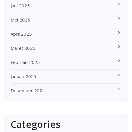
Juni 2025
Mei 2025
April 2025
Maret 2025
Februari 2025
Januari 2025
Desember 2024
Categories