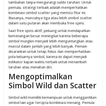
tambahan tanpa mengurangi saldo taruhan. Untuk
pemula, strategi terbaik adalah memperhatikan
kombinasi simbol scatter yang memicu fitur ini.
Biasanya, munculnya tiga atau lebih simbol scatter
dalam satu putaran akan membuka free spins.
Saat free spins aktif, peluang untuk mendapatkan
kemenangan besar meningkat karena beberapa
simbol mungkin menjadi lebih menguntungkan atau
muncul dalam jumlah yang lebih banyak. Pemain
disarankan untuk tetap fokus dan memperhatikan
pola keluarnya simbol, karena ini dapat menjadi
indikator kapan waktu terbaik untuk menambah
taruhan atau menahan diri.
Mengoptimalkan
Simbol Wild dan Scatter
Simbol wild memiliki kemampuan untuk menggantikan
simbol lain agar tercipta kombinasi menang. Pemula