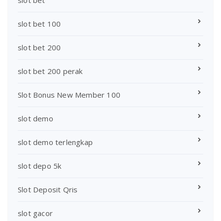
slot bet
slot bet 100
slot bet 200
slot bet 200 perak
Slot Bonus New Member 100
slot demo
slot demo terlengkap
slot depo 5k
Slot Deposit Qris
slot gacor