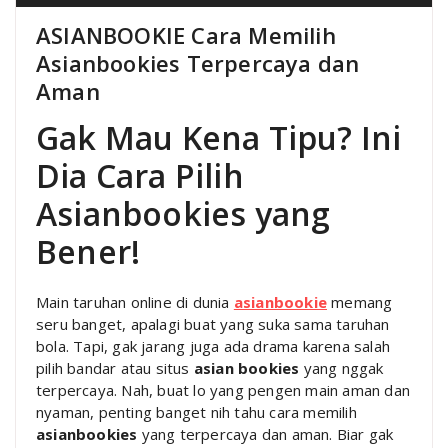
ASIANBOOKIE Cara Memilih
Asianbookies Terpercaya dan
Aman
Gak Mau Kena Tipu? Ini
Dia Cara Pilih
Asianbookies yang
Bener!
Main taruhan online di dunia
asianbookie
memang
seru banget, apalagi buat yang suka sama taruhan
bola. Tapi, gak jarang juga ada drama karena salah
pilih bandar atau situs
asian bookies
yang nggak
terpercaya. Nah, buat lo yang pengen main aman dan
nyaman, penting banget nih tahu cara memilih
asianbookies
yang terpercaya dan aman. Biar gak