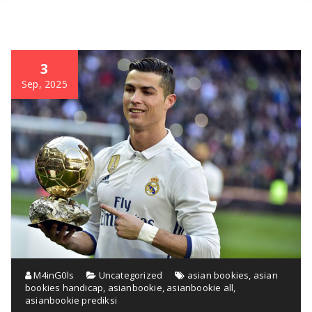
3
Sep, 2025
M4inG0ls
Uncategorized
asian bookies
,
asian
bookies handicap
,
asianbookie
,
asianbookie all
,
asianbookie prediksi