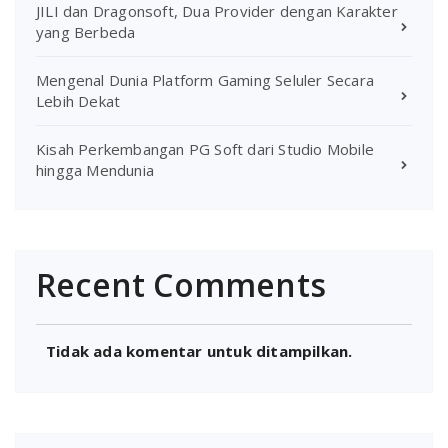
JILI dan Dragonsoft, Dua Provider dengan Karakter
yang Berbeda
Mengenal Dunia Platform Gaming Seluler Secara
Lebih Dekat
Kisah Perkembangan PG Soft dari Studio Mobile
hingga Mendunia
Recent Comments
Tidak ada komentar untuk ditampilkan.