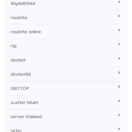
RAJAMERAK
roulette
roulette online
rtp
sbobet
sbobet88
SBOTOP
scatter hitam
server thailand
sicbo