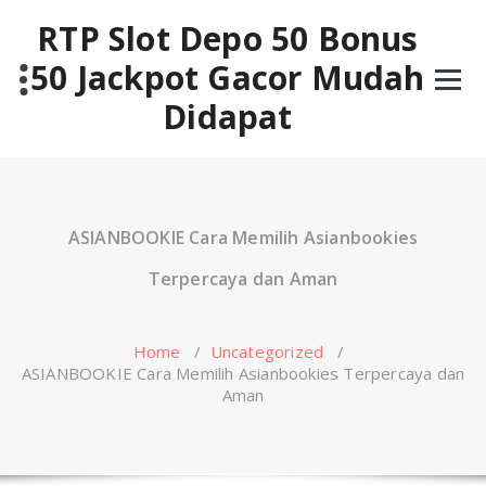
Skip
RTP Slot Depo 50 Bonus
to
content
50 Jackpot Gacor Mudah
Didapat
ASIANBOOKIE Cara Memilih Asianbookies
Terpercaya dan Aman
Home
/
Uncategorized
/
ASIANBOOKIE Cara Memilih Asianbookies Terpercaya dan
Aman