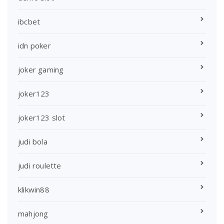
ibcbet
idn poker
joker gaming
joker123
joker123 slot
judi bola
judi roulette
klikwin88
mahjong