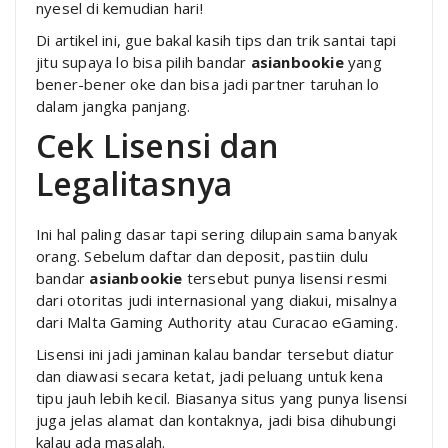
nyesel di kemudian hari!
Di artikel ini, gue bakal kasih tips dan trik santai tapi
jitu supaya lo bisa pilih bandar
asianbookie
yang
bener-bener oke dan bisa jadi partner taruhan lo
dalam jangka panjang.
Cek Lisensi dan
Legalitasnya
Ini hal paling dasar tapi sering dilupain sama banyak
orang. Sebelum daftar dan deposit, pastiin dulu
bandar
asianbookie
tersebut punya lisensi resmi
dari otoritas judi internasional yang diakui, misalnya
dari Malta Gaming Authority atau Curacao eGaming.
Lisensi ini jadi jaminan kalau bandar tersebut diatur
dan diawasi secara ketat, jadi peluang untuk kena
tipu jauh lebih kecil. Biasanya situs yang punya lisensi
juga jelas alamat dan kontaknya, jadi bisa dihubungi
kalau ada masalah.