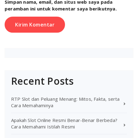
Simpan nama, email, dan situs web saya pada
peramban ini untuk komentar saya berikutnya.
Recent Posts
RTP Slot dan Peluang Menang: Mitos, Fakta, serta
Cara Memahaminya
Apakah Slot Online Resmi Benar-Benar Berbeda?
Cara Memahami Istilah Resmi