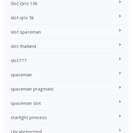
Slot Qris 10k
slot qris 5k
slot spaceman
slot thailand
slot777
spaceman
spaceman pragmatic
spaceman slot
starlight princess
Uncategorized